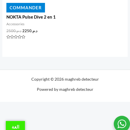
COMMANDER
NOKTA Pulse Dive 2 en 1
Accessories
Le
Le
2500
د.م.
2250
د.م.
prix
prix
initial
actuel
Note
était :
est :
0
sur
د.م.2250.
د.م.2500.
5
Copyright © 2026 maghreb detecteur
Powered by maghreb detecteur
الغة