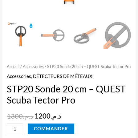
Accueil
/
Accessories
/ STP20 Sonde 20 cm – QUEST Scuba Tector Pro
Accessories
,
DÉTECTEURS DE MÉTEAUX
STP20 Sonde 20 cm – QUEST
Scuba Tector Pro
Le
Le
1300
د.م.
1200
د.م.
prix
prix
quantité
COMMANDER
de