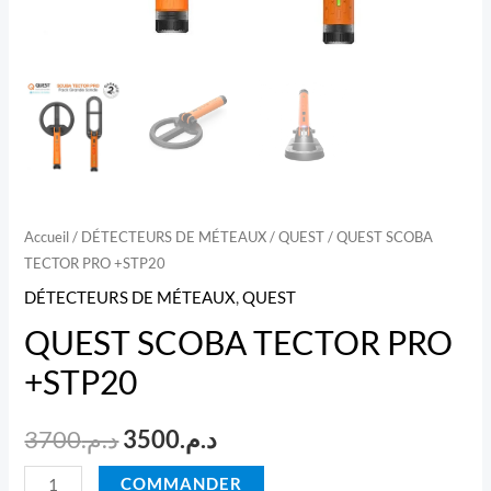
Accueil
/
DÉTECTEURS DE MÉTEAUX
/
QUEST
/ QUEST SCOBA
TECTOR PRO +STP20
DÉTECTEURS DE MÉTEAUX
,
QUEST
QUEST SCOBA TECTOR PRO
+STP20
Le
Le
3700
د.م.
3500
د.م.
prix
prix
quantité
COMMANDER