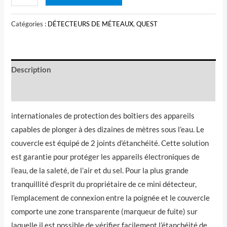
de
initial
actuel
QUEST
Catégories :
DÉTECTEURS DE MÉTEAUX
,
QUEST
était :
est :
SCOBA
TECTOR
د.م.3500.
د.م.3700.
PRO
Description
+STP20
Avis (0)
internationales de protection des boîtiers des appareils
capables de plonger à des dizaines de mètres sous l’eau. Le
couvercle est équipé de 2 joints d’étanchéité. Cette solution
est garantie pour protéger les appareils électroniques de
l’eau, de la saleté, de l’air et du sel. Pour la plus grande
tranquillité d’esprit du propriétaire de ce mini détecteur,
l’emplacement de connexion entre la poignée et le couvercle
comporte une zone transparente (marqueur de fuite) sur
laquelle il est possible de vérifier facilement l’étanchéité de