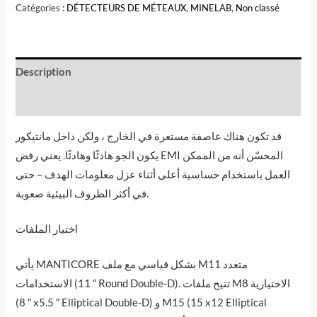
MANTICORE
Catégories :
DÉTECTEURS DE MÉTEAUX
,
MINELAB
,
Non classé
était :
est :
MINELAB
د.م.23500.
د.م.24000.
Description
Avis (0)
قد تكون هناك عاصفة مستعرة في الخارج ، ولكن داخل مانتيكور
يكون الجو هادئًا وهادئًا. يعني رفض EMI المحسّن أنه من الممكن
العمل باستخدام حساسية أعلى أثناء عزل معلومات الهدف – حتى
في أكثر الظروف البيئية صعوبة.
اختيار الملفات
يأتي MANTICORE بشكل قياسي مع ملف M11 متعدد
الاستخدامات (11 ″ Round Double-D). تتيح ملفات M8 الاختيارية
(8 ″ x5.5 ″ Elliptical Double-D) و M15 (15 x12 Elliptical